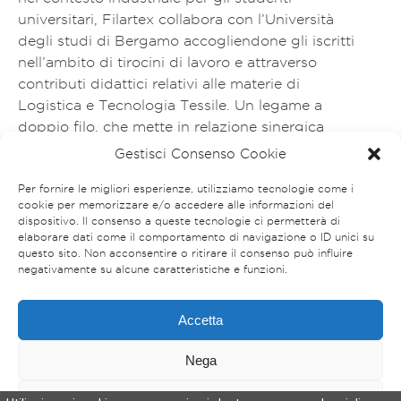
universitari, Filartex collabora con l’Università
degli studi di Bergamo accogliendone gli iscritti
nell’ambito di tirocini di lavoro e attraverso
contributi didattici relativi alle materie di
Logistica e Tecnologia Tessile. Un legame a
doppio filo, che mette in relazione sinergica
l’ambiente universitario e quello aziendale, con
Gestisci Consenso Cookie
reciproci vantaggi di crescita e approfondimento
Per fornire le migliori esperienze, utilizziamo tecnologie come i
di tematiche del settore tessile. Filartex è stata
cookie per memorizzare e/o accedere alle informazioni del
tutor di diverse tesi svolte dagli studenti
dispositivo. Il consenso a queste tecnologie ci permetterà di
laureandi della Facoltà di Ingegneria Tessile
elaborare dati come il comportamento di navigazione o ID unici su
questo sito. Non acconsentire o ritirare il consenso può influire
dell’Università degli studi di Bergamo.
negativamente su alcune caratteristiche e funzioni.
Accetta
Nega
DATI SOCIETARI
PRIVACY POLICY
COOKIES POLICY
Visualizza le preferenze