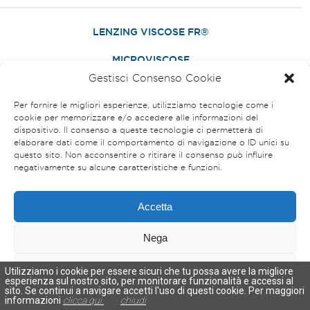
LENZING VISCOSE FR®
MICROVISCOSE
Gestisci Consenso Cookie
TENCEL
Per fornire le migliori esperienze, utilizziamo tecnologie come i
MODAL AND MICRO MODAL
cookie per memorizzare e/o accedere alle informazioni del
dispositivo. Il consenso a queste tecnologie ci permetterà di
Ringspun yarns
elaborare dati come il comportamento di navigazione o ID unici su
From Ne 8 to Ne 40
questo sito. Non acconsentire o ritirare il consenso può influire
negativamente su alcune caratteristiche e funzioni.
(*) Yarns available from Stock Service in different colours.
Accetta
Nega
COMPANY DETAILS
PRIVACY POLICY
COOKIES POLICY
Visualizza le preferenze
Utilizziamo i cookie per essere sicuri che tu possa avere la migliore
esperienza sul nostro sito, per monitorare funzionalità e accessi al
sito. Se continui a navigare accetti l'uso di questi cookie. Per maggiori
CONTACTS
Cookies Policy
Privacy Policy
informazioni
clicca qui.
chiudi