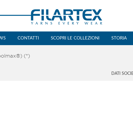
WS
CONTATTI
SCOPRI LE COLLEZIONI
STORIA
oolmax®) (*)
DATI SOCI