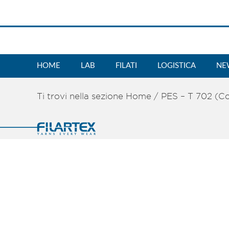
HOME
LAB
FILATI
LOGISTICA
NE
Ti trovi nella sezione
Home
/
PES – T 702 (C