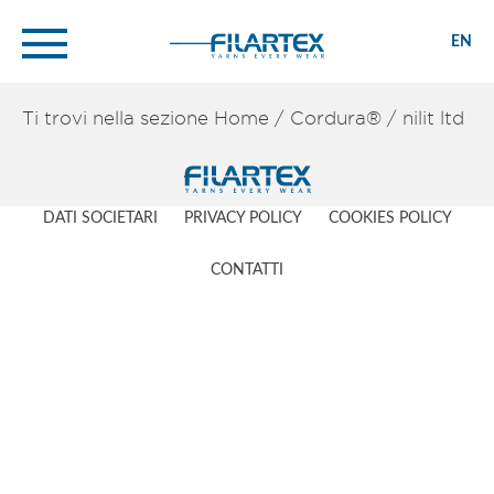
EN
Ti trovi nella sezione
Home
/
Cordura®
/
nilit ltd
DATI SOCIETARI
PRIVACY POLICY
COOKIES POLICY
CONTATTI