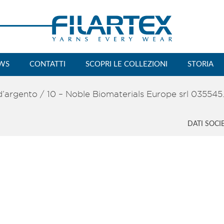
WS
CONTATTI
SCOPRI LE COLLEZIONI
STORIA
 d’argento
/
10 – Noble Biomaterials Europe srl 035545
DATI SOCI