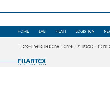
HOME
LAB
FILATI
LOGISTICA
NE
Ti trovi nella sezione
Home
/
X-static – fibra